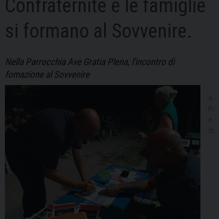
Confraternite e le famiglie
si formano al Sovvenire.
Nella Parrocchia Ave Gratia Plena, l'incontro di
fomazione al Sovvenire
A
Pi
e
di