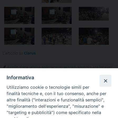
L’articolo su
Clarus
8xmille
,
chiesa cattolica
,
sostentamento sacerdoti
,
sovvenire
,
una firma per
unire
,
uniti nel dono
Informativa
Utilizziamo cookie o tecnologie simili per
finalità tecniche e, con il tuo consenso, anche per
«
Giornate diocesane per la
Ad Alife-Caiazzo un servizio in
altre finalità ("interazioni e funzionalità semplici",
Valorizzazione del patrimonio
più
»
"miglioramento dell'esperienza", "misurazione" e
culturale ecclesiastico
"targeting e pubblicità") come specificato nella