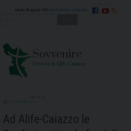
Skip
to
sabato 08 agosto 2026
San Domenico, sacerdote
Facebook
YouTube
RSS
content
Cerca
Sovvenire
Diocesi di Alife-Caiazzo
NEWS
23 SETTEMBRE 2024
Ad Alife-Caiazzo le