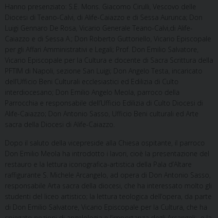
Hanno presenziato: S.E. Mons. Giacomo Cirulli, Vescovo delle
Diocesi di Teano-Calvi, di Alife-Caiazzo e di Sessa Aurunca; Don
Luigi Gennaro De Rosa, Vicario Generale Teano-Calvi,di Alife-
Caiazzo e di Sessa A.; Don Roberto Guttoriello, Vicario Episcopale
per gli Affari Amministrativi e Legali; Prof. Don Emilio Salvatore,
Vicario Episcopale per la Cultura e docente di Sacra Scrittura della
PFTIM di Napoli, sezione San Luigi; Don Angelo Testa, incaricato
dell’Ufficio Beni Culturali ecclesiastici ed Edilizia di Culto
interdiocesano; Don Emilio Angelo Meola, parroco della
Parrocchia e responsabile dell’Ufficio Edilizia di Culto Diocesi di
Alife-Caiazzo; Don Antonio Sasso, Ufficio Beni culturali ed Arte
sacra della Diocesi di Alife-Caiazzo.
Dopo il saluto della vicepreside alla Chiesa ospitante, il parroco
Don Emilio Meola ha introdotto i lavori, cioè la presentazione del
restauro e la lettura iconografica-artistica della Pala d’Altare
raffigurante S. Michele Arcangelo, ad opera di Don Antonio Sasso,
responsabile Arta sacra della diocesi, che ha interessato molto gli
studenti del liceo artistico; la lettura teologica dell’opera, da parte
di Don Emilio Salvatore, Vicario Episcopale per la Cultura, che ha
spiegato nozioni di angelologia e l’importanza degli Arcangeli; e la