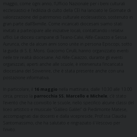
maggio, come ogni anno, l’Ufficio Nazionale per i beni culturali
ecclesiastici e l’edilizia di culto della CEI ha lanciato le Giornate di
valorizzazione del patrimonio culturale ecclesiastico, sostenuto in
gran parte dall’8xmille. Come incaricati diocesani siamo stati
invitati a partecipare alle iniziative locali, contattando i relativi
uffici. Le diocesi campane di Teano-Calvi, Alife-Caiazzo e Sessa
Aurunca, che da alcuni anni sono unite in persona Episcopi, sotto
la guida di S. E. Mons. Giacomo Cirulli, hanno organizzato eventi
nelle tre realtà diocesane. Ad Alife-Caiazzo, durante gli eventi
organizzati, aperti anche alle scuole, è intervenuta l’incaricata
diocesana del Sovvenire, che è stata presente anche con una
postazione informativa.
In particolare, il
16 maggio
nella mattinata, dalle 10.30 alle 13.00
circa, presso la
parrocchia SS. Marcello e Michele
, c’è stato
l’evento che ha coinvolto le scuole, nello specifico alcune classi del
liceo artistico e musicale “Galileo Galilei” di Piedimonte Matese,
accompagnati dai docenti e dalla vicepreside, Prof.ssa Claudia
Santomassimo, che ha salutato e ringraziato il Vescovo per
l’invito.