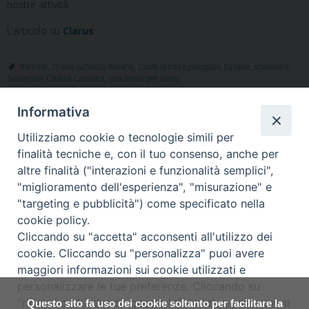
nostre attività.
L’articolo su
Clarus
8xmille
,
chiesa cattolica italiana
,
Conferenza Episcopale Italiana
,
sovvenire
,
Sovvenire Chiesa Cattolica
,
una firma per unire
Informativa
Utilizziamo cookie o tecnologie simili per
«
Ad Alife-Caiazzo l’iniziativa
Ad Alife-Caiazzo le
finalità tecniche e, con il tuo consenso, anche per
diocesana “Prima noi” lancia
Confraternite e le famiglie si
altre finalità ("interazioni e funzionalità semplici",
la campagna 2024 del
formano al Sovvenire.
»
"miglioramento dell'esperienza", "misurazione" e
Sovvenire
"targeting e pubblicità") come specificato nella
cookie policy.
Cliccando su "accetta" acconsenti all'utilizzo dei
cookie. Cliccando su "personalizza" puoi avere
maggiori informazioni sui cookie utilizzati e
Diocesi di Alife-Caiazzo
personalizzare le tue preferenze. Cliccando su
Via Angelo Scorciarini Coppola, 234
"rifiuta" o chiudendo questa informativa proseguirai
Tel: 0823.786166 / 0823.912707
Questo sito fa uso dei cookie soltanto per facilitare la