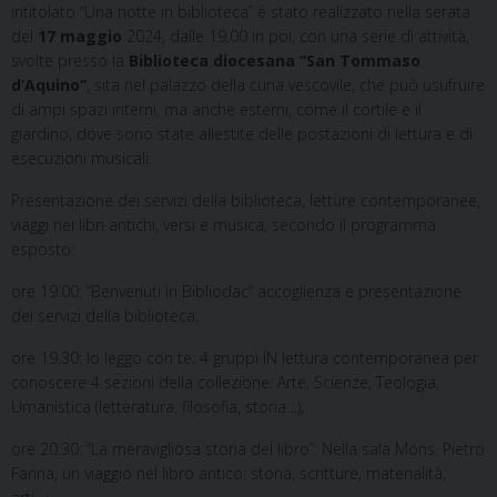
intitolato “Una notte in biblioteca” è stato realizzato nella serata
del
17 maggio
2024, dalle 19.00 in poi, con una serie di attività,
svolte presso la
Biblioteca diocesana “San Tommaso
d’Aquino”
, sita nel palazzo della curia vescovile, che può usufruire
di ampi spazi interni, ma anche esterni, come il cortile e il
giardino, dove sono state allestite delle postazioni di lettura e di
esecuzioni musicali.
Presentazione dei servizi della biblioteca, letture contemporanee,
viaggi nei libri antichi, versi e musica, secondo il programma
esposto:
ore 19.00: “Benvenuti in Bibliodac” accoglienza e presentazione
dei servizi della biblioteca;
ore 19.30: Io leggo con te: 4 gruppi IN lettura contemporanea per
conoscere 4 sezioni della collezione: Arte, Scienze, Teologia,
Umanistica (letteratura, filosofia, storia…);
ore 20.30: “La meravigliosa storia del libro”: Nella sala Mons. Pietro
Farina, un viaggio nel libro antico: storia, scritture, materialità,