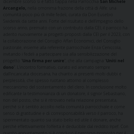
dicembre scorso si è fatto tappa nella Parrocchia
San Michele
Arcangelo,
nella omonima frazione della città di Alife: una
comunità poco più di mille fedeli, curata da Don Eusebio
Swiderek da sette anni. Forte del risultato e dell’impegno dello
scorso anno, premiato con un contributo dalla CEI, il parroco ha
aderito nuovamente ai progetti proposti dalla CEI per il 2023, con
la collaborazione del Consiglio Affari Economici, del Consiglio
pastorale, insieme alla referente parrocchiale Enza Ceniccola,
invitando i fedeli a partecipare sia alla sensibilizzazione del
progetto “
Una firma per unire
”, che alla campagna “
Uniti nel
dono
”. L’incontro formativo, curato ed animato sempre
dall’incaricata diocesana, ha chiarito ai presenti molti dubbi e
perplessità, che spesso ruotano attorno al complesso
meccanismo del sostentamento del clero. In conclusione molto
edificante la testimonianza di un donatore, il signor Sebastiano,
non del posto, che si è ritrovato nella relazione presentata,
perché si è sentito accolto nella comunità parrocchiale e come
senso di gratitudine e di corresponsabilità verso il parroco, ha
sperimentato quanto sia stato bello ed utile il donare, anche
perché effettivamente l’offerta è deducibile dal reddito Irpef. Con
questo appuntamento si è concluso il percorso proposto per il