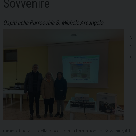
Sovvenire
Ospiti nella Parrocchia S. Michele Arcangelo
N
el
c
a
mmino itinerante della diocesi per la formazione al Sovvenire, il 14