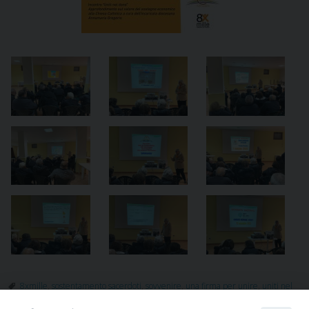
8xmille
,
sostentamento sacerdoti
,
sovvenire
,
una firma per unire
,
uniti nel
dono