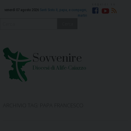
Skip
to
venerdì 07 agosto 2026
Santi Sisto II, papa, e compagni,
martiri
Facebook
YouTube
RSS
content
Cerca
Sovvenire
Diocesi di Alife-Caiazzo
ARCHIVIO TAG:
PAPA FRANCESCO