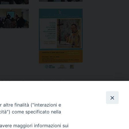
 Cattolica
,
una firma per unire
,
uniti nel dono
altre finalità ("interazioni e
“Uniti nel dono” fa tappa ad Alife
»
cità") come specificato nella
 avere maggiori informazioni sui