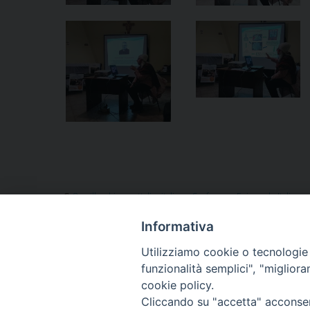
8xmille
,
chiesa cattolica italiana
,
Conferenza Episcopale Italiana
,
Informativa
Utilizziamo cookie o tecnologie s
«
Nelle Parrocchie di Alvignano si parla di Sovvenir
funzionalità semplici", "miglior
cookie policy.
Cliccando su "accetta" acconsent