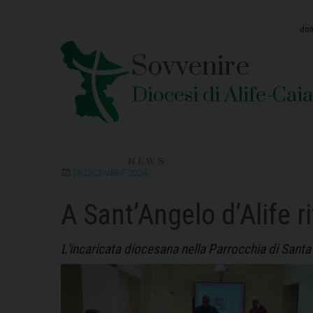
Skip
to
dom
content
Sovvenire
Diocesi di Alife-Cai
NEWS
18 DICEMBRE 2024
A Sant’Angelo d’Alife r
L'incaricata diocesana nella Parrocchia di Santa 