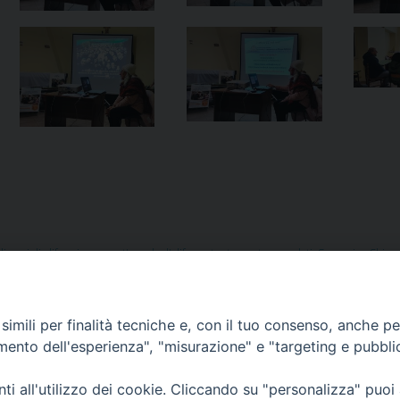
diocesi di alife-caiazzo
,
sant'angelo d'alife
,
sostentamento sacerdoti
,
Sovvenire Chiesa
imili per finalità tecniche e, con il tuo consenso, anche per 
e
amento dell'esperienza", "misurazione" e "targeting e pubbli
i all'utilizzo dei cookie. Cliccando su "personalizza" puoi