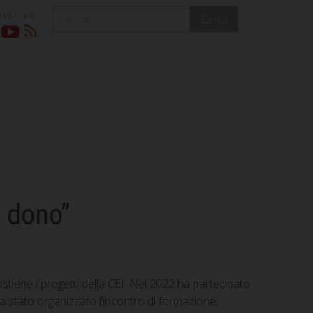
Cerca
acebook
YouTube
RSS
l dono”
stiene i progetti della CEI. Nel 2022 ha partecipato
ra stato organizzato l’incontro di formazione,